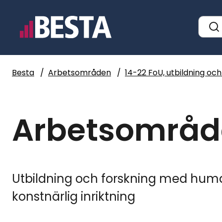
Hoppa
till
Globa
huvudinnehållet
Besta
/
Arbetsområden
/
14-22 FoU, utbildning oc
Arbetsområde
Utbildning och forskning med human
konstnärlig inriktning