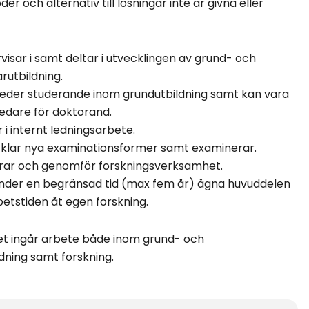
r och alternativ till lösningar inte är givna eller
visar i samt deltar i utvecklingen av grund- och
rutbildning.
eder studerande inom grundutbildning samt kan vara
edare för doktorand.
 i internt ledningsarbete.
klar nya examinationsformer samt examinerar.
rar och genomför forskningsverksamhet.
nder en begränsad tid (max fem år) ägna huvuddelen
betstiden åt egen forskning.
let ingår arbete både inom grund- och
ldning samt forskning.