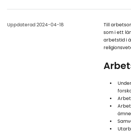
Uppdaterad
2024-04-18
Till arbetso
som i ett lä
arbetstid 
religionsve
Arbet
Under
forsk
Arbet
Arbet
ämne
Samve
Utarb