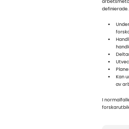
arbetsmetode
definierade.
Under
forska
Handl
handl
Deltar
Utvec
Plane
Kan u
av ar
I normalfal
forskarutbi