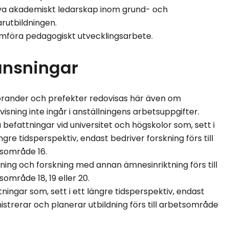
va akademiskt ledarskap inom grund- och
arutbildningen.
föra pedagogiskt utvecklingsarbete.
änsningar
rander och prefekter redovisas här även om
isning inte ingår i anställningens arbetsuppgifter.
 befattningar vid universitet och högskolor som, sett i
ngre tidsperspektiv, endast bedriver forskning förs till
sområde 16.
dning och forskning med annan ämnesinriktning förs till
område 18, 19 eller 20.
tningar som, sett i ett längre tidsperspektiv, endast
istrerar och planerar utbildning förs till arbetsområde