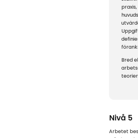
praxis
huvuds
utvärd
Uppgif
definie
förank
Bred e
arbet
teorier
Nivå 5
Arbetet bes