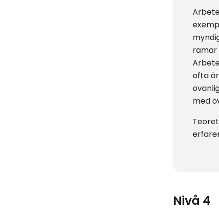
Arbetet
exempel
myndig
ramar 
Arbete
ofta ä
ovanli
med ö
Teoret
erfare
Nivå 4