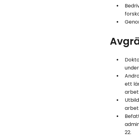
Bedri
forsk
Genom
Avgr
Dokto
underv
Andra
ett lä
arbet
Utbil
arbets
Befat
admin
22.