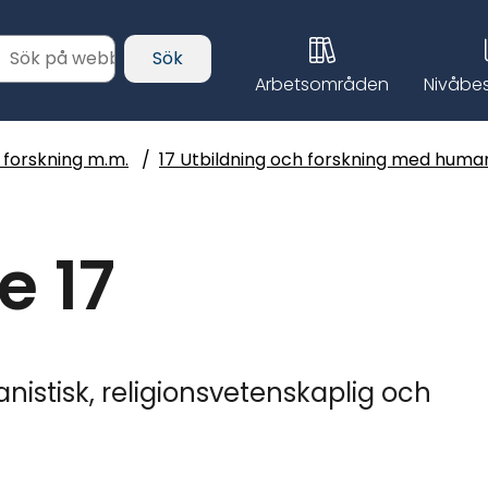
lt sök
Sök
Arbetsområden
Nivåbes
h forskning m.m.
/
17 Utbildning och forskning med humani
 17
istisk, religionsvetenskaplig och