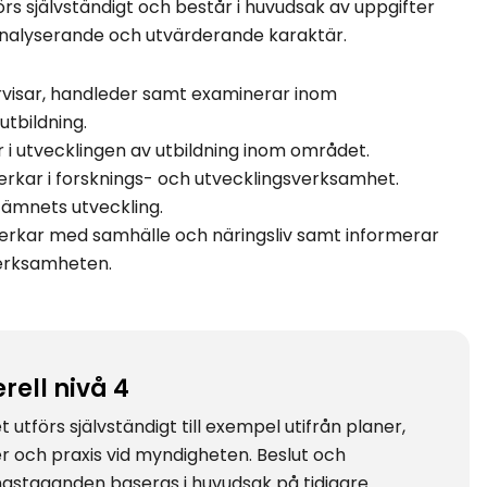
örs självständigt och består i huvudsak av uppgifter
nalyserande och utvärderande karaktär.
visar, handleder samt examinerar inom
utbildning.
r i utvecklingen av utbildning inom området.
rkar i forsknings- och utvecklingsverksamhet.
r ämnets utveckling.
rkar med samhälle och näringsliv samt informerar
erksamheten.
rell nivå 4
 utförs självständigt till exempel utifrån planer,
jer och praxis vid myndigheten. Beslut och
ingstaganden baseras i huvudsak på tidigare