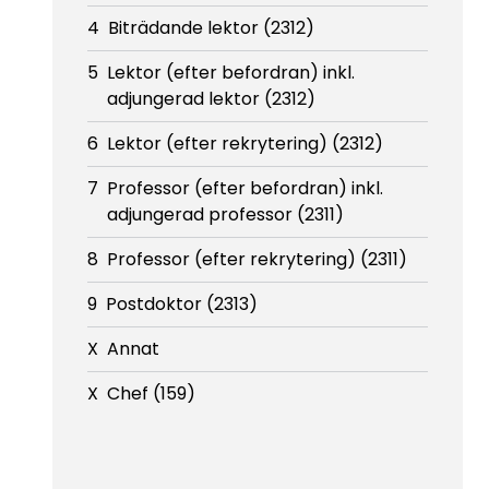
4
Biträdande lektor (2312)
5
Lektor (efter befordran) inkl.
adjungerad lektor (2312)
6
Lektor (efter rekrytering) (2312)
7
Professor (efter befordran) inkl.
adjungerad professor (2311)
8
Professor (efter rekrytering) (2311)
9
Postdoktor (2313)
X
Annat
X
Chef (159)