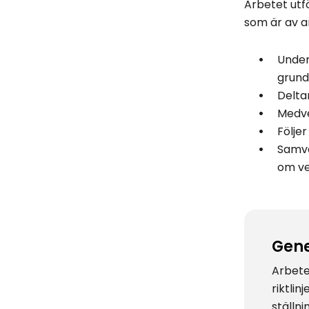
Arbetet utf
som är av a
Under
grund
Delta
Medve
Följe
Samve
om v
Gene
Arbetet
riktlin
ställn