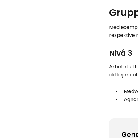
Grupp
Med exempe
respektive n
Nivå 3
Arbetet utfö
riktlinjer 
Medve
Ägnar
Gene