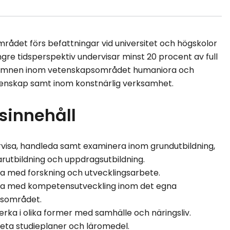
mrådet förs befattningar vid universitet och högskolor
ngre tidsperspektiv undervisar minst 20 procent av full
i ämnen inom vetenskapsområdet humaniora och
tenskap samt inom konstnärlig verksamhet.
sinnehåll
visa, handleda samt examinera inom grundutbildning,
arutbildning och uppdragsutbildning.
a med forskning och utvecklingsarbete.
a med kompetensutveckling inom det egna
sområdet.
rka i olika former med samhälle och näringsliv.
eta studieplaner och läromedel.