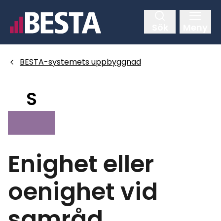
Hoppa
till
Sök
Meny
huvudinnehållet
BESTA-systemets uppbyggnad
S
Enighet eller
oenighet vid
samråd