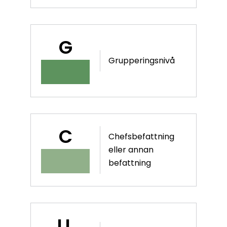
G
Grupperingsnivå
C
Chefsbefattning
eller annan
befattning
LL