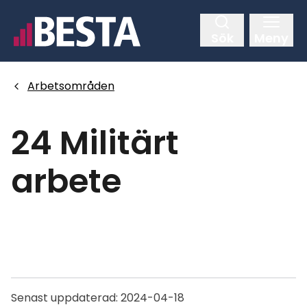
Hoppa
till
Sök
Meny
huvudinnehållet
Arbetsområden
24 Militärt
arbete
Senast uppdaterad:
2024-04-18