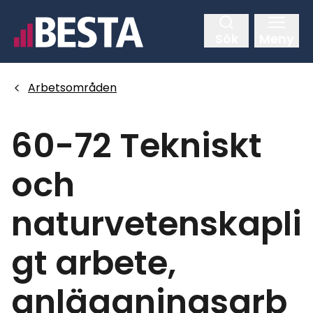
Hoppa
till
Sök
Meny
huvudinnehållet
Arbetsområden
60-72 Tekniskt
och
naturvetenskapli
gt arbete,
anläggningsarb